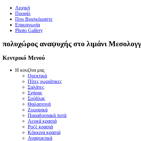
Αρχική
Προφίλ
Που Βρισκόμαστε
Επικοινωνία
Photo Gallery
πολυχώρος αναψυχής στο λιμάνι Μεσολογγί
Κεντρικό Μενού
Η κουζίνα μας
Ορεκτικά
Πίτες χωριάτικες
Σαλάτες
Σχάρας
Σούβλας
Θαλασσινά
Ζυμαρικά
Παραδοσιακά ποτά
Λευκά κρασιά
Ροζέ κρασιά
Κόκκινα κρασιά
Αναψυκτικά