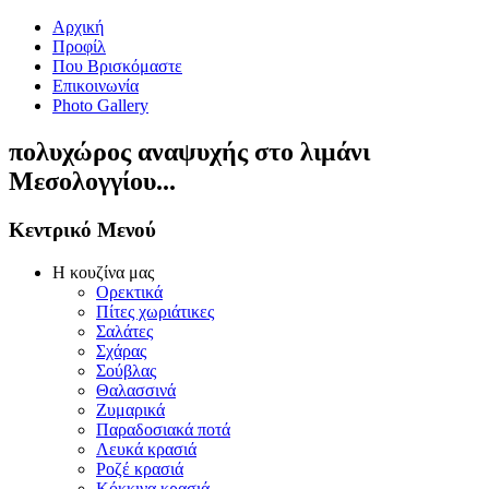
Αρχική
Προφίλ
Που Βρισκόμαστε
Επικοινωνία
Photo Gallery
πολυχώρος αναψυχής στο λιμάνι
Μεσολογγίου...
Κεντρικό Μενού
Η κουζίνα μας
Ορεκτικά
Πίτες χωριάτικες
Σαλάτες
Σχάρας
Σούβλας
Θαλασσινά
Ζυμαρικά
Παραδοσιακά ποτά
Λευκά κρασιά
Ροζέ κρασιά
Κόκκινα κρασιά