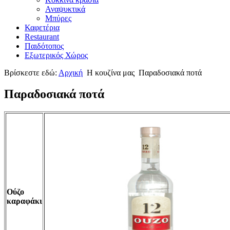
Αναψυκτικά
Μπύρες
Καφετέρια
Restaurant
Παιδότοπος
Εξωτερικός Χώρος
Βρίσκεστε εδώ:
Αρχική
Η κουζίνα μας
Παραδοσιακά ποτά
Παραδοσιακά ποτά
Ούζο
καραφάκι