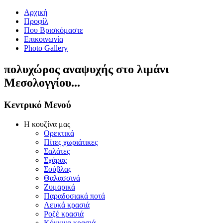
Αρχική
Προφίλ
Που Βρισκόμαστε
Επικοινωνία
Photo Gallery
πολυχώρος αναψυχής στο λιμάνι
Μεσολογγίου...
Κεντρικό Μενού
Η κουζίνα μας
Ορεκτικά
Πίτες χωριάτικες
Σαλάτες
Σχάρας
Σούβλας
Θαλασσινά
Ζυμαρικά
Παραδοσιακά ποτά
Λευκά κρασιά
Ροζέ κρασιά
Κόκκινα κρασιά