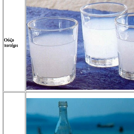
Ούζο
ποτήρι