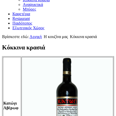
Αναψυκτικά
Μπύρες
Καφετέρια
Restaurant
Παιδότοπος
Εξωτερικός Χώρος
Βρίσκεστε εδώ:
Αρχική
Η κουζίνα μας
Κόκκινα κρασιά
Κόκκινα κρασιά
Κατώγι
Αβέρωφ