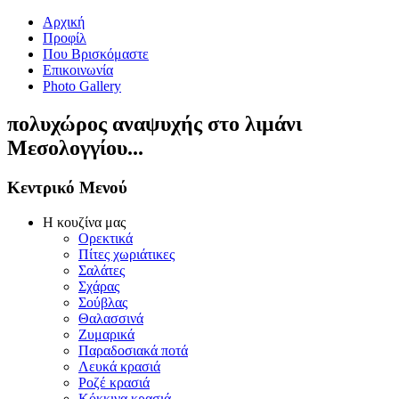
Αρχική
Προφίλ
Που Βρισκόμαστε
Επικοινωνία
Photo Gallery
πολυχώρος αναψυχής στο λιμάνι
Μεσολογγίου...
Κεντρικό Μενού
Η κουζίνα μας
Ορεκτικά
Πίτες χωριάτικες
Σαλάτες
Σχάρας
Σούβλας
Θαλασσινά
Ζυμαρικά
Παραδοσιακά ποτά
Λευκά κρασιά
Ροζέ κρασιά
Κόκκινα κρασιά