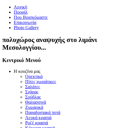
Αρχική
Προφίλ
Που Βρισκόμαστε
Επικοινωνία
Photo Gallery
πολυχώρος αναψυχής στο λιμάνι
Μεσολογγίου...
Κεντρικό Μενού
Η κουζίνα μας
Ορεκτικά
Πίτες χωριάτικες
Σαλάτες
Σχάρας
Σούβλας
Θαλασσινά
Ζυμαρικά
Παραδοσιακά ποτά
Λευκά κρασιά
Ροζέ κρασιά
Κόκκινα κρασιά