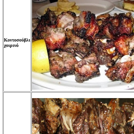
Κοντοσούβλι
χοιρινό