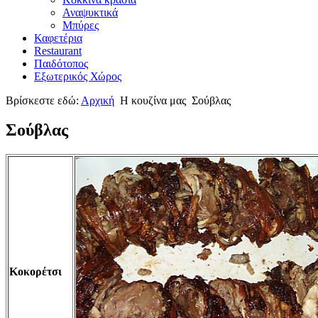
Αναψυκτικά
Μπύρες
Καφετέρια
Restaurant
Παιδότοπος
Εξωτερικός Χώρος
Βρίσκεστε εδώ:
Αρχική
Η κουζίνα μας
Σούβλας
Σούβλας
Κοκορέτσι